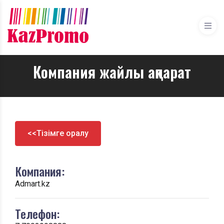
Компания жайлы ақпарат
<<Тізімге оралу
Компания:
Admart.kz
Телефон: