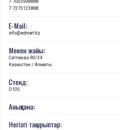
7 7003998888
7 7273123888
E-Mail:
info@admart.kz
Мекен жайы:
Сатпаева 90/34
Казахстан / Алматы
Стенд:
D105
Анықтама:
Негізгі тақырыптар: